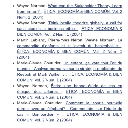
Wayne Norman,
What can the Stakeholder Theory Learn
from Enron?
,
ÉTICA, ECONOMÍA & BIEN COMÚN: Vol. 2
Núm. 2 (2004)
Wayne Norman,
Think locally, theorize globally: a call for
case studies in business ethics
,
ÉTICA, ECONOMÍA &
BIEN COMÚN: Vol. 2 Núm. 1 (2004)
Martin Leblanc, Pierre-Yves Néron, Wayne Norman,
La
commandite d’enfants et « l’avenir du basketball »
,
ÉTICA, ECONOMÍA & BIEN COMÚN: Vol. 2 Núm. 1
(2004)
Marie-Claude Couturier,
Un enfant, ça vaut tout l’or du
monde... Analyse normative sur la stratégie publicitaire de
Reebok et Mark Walker Jr.
,
ÉTICA, ECONOMÍA & BIEN
COMÚN: Vol. 2 Núm. 1 (2004)
Wayne Norman,
Écrire une bonne étude de cas en
éthique des affaires
,
ÉTICA, ECONOMÍA & BIEN
COMÚN: Vol. 2 Núm. 1 (2004)
Marie-Claude Couturier,
Comment la souris peut-elle
dormir avec un éléphant? : Commentaire sur l’étude de
cas « Bombardier »
,
ÉTICA, ECONOMÍA & BIEN
COMÚN: Vol. 2 Núm. 2 (2004)