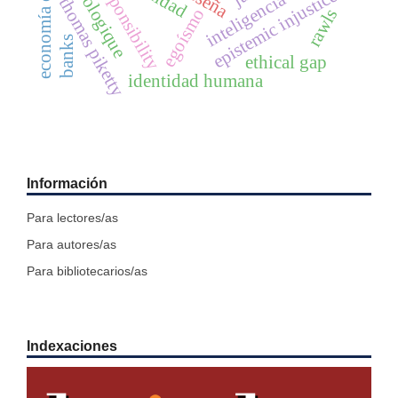
economía criminal
crise écologique
inteligencia artificial
responsibility
reseña
epistemic injustice
thomas piketty
rawls
egoísmo
banks
ethical gap
identidad humana
Información
Para lectores/as
Para autores/as
Para bibliotecarios/as
Indexaciones