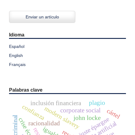
Enviar un artículo
Idioma
Español
English
Français
Palabras clave
plagio
inclusión financiera
confianza
modern slavery
corporate social
cártel
john locke
juste épargne
racionalidad
igualdad