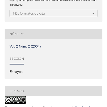
https://journal.upaep.mx/index.php/EthicsEconomicsandCommonGoods/arti
cle/view/82
Más formatos de cita
NÚMERO
Vol. 2 Núm. 2 (2004)
SECCIÓN
Ensayos
LICENCIA