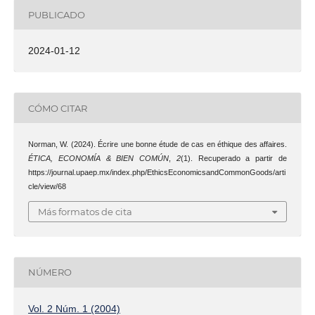
PUBLICADO
2024-01-12
CÓMO CITAR
Norman, W. (2024). Écrire une bonne étude de cas en éthique des affaires.
ÉTICA, ECONOMÍA & BIEN COMÚN
,
2
(1). Recuperado a partir de
https://journal.upaep.mx/index.php/EthicsEconomicsandCommonGoods/arti
cle/view/68
Más formatos de cita
NÚMERO
Vol. 2 Núm. 1 (2004)