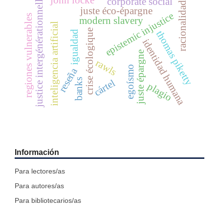
justice intergénérationnelle
john locke
corporate social
racionalidad
juste éco-épargne
epistemic injustice
regiones vulnerables
modern slavery
inteligencia artificial
crise écologique
thomas piketty
igualdad
identidad humana
juste épargne
rawls
egoísmo
reseña
banks
cártel
plagio
Información
Para lectores/as
Para autores/as
Para bibliotecarios/as