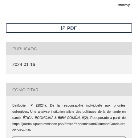
monthly
PDF
PUBLICADO
2024-01-16
CÓMO CITAR
Batifoulier, P. (2024). De la responsabilité individuelle aux priorités
collectives. Une analyse institutionnaliste des politiques de la demande en
santé.
ÉTICA, ECONOMÍA & BIEN COMÚN
,
9
(2). Recuperado a partir de
https://journal.upaep.mx/index.php/EthicsEconomicsandCommonGoods/arti
cle/view/236