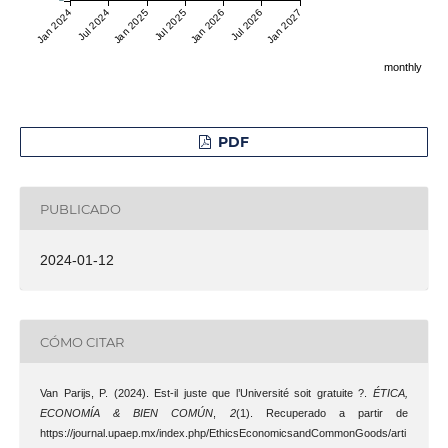
Jan 2024
Jul 2024
Jan 2025
Jul 2025
Jan 2026
Jul 2026
Jan 2027
monthly
PDF
PUBLICADO
2024-01-12
CÓMO CITAR
Van Parijs, P. (2024). Est-il juste que l’Université soit gratuite ?.
ÉTICA,
ECONOMÍA & BIEN COMÚN
,
2
(1). Recuperado a partir de
https://journal.upaep.mx/index.php/EthicsEconomicsandCommonGoods/arti