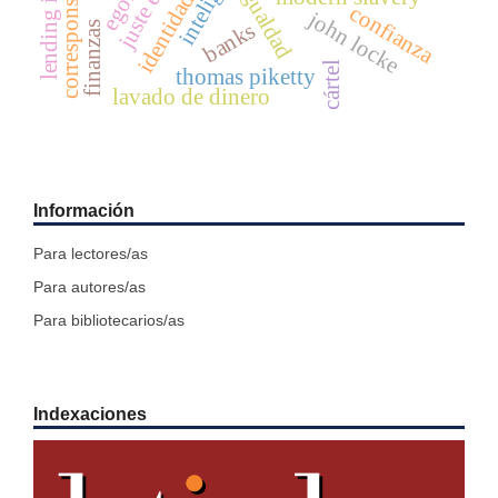
igualdad
confianza
john locke
banks
finanzas
cártel
thomas piketty
lavado de dinero
Información
Para lectores/as
Para autores/as
Para bibliotecarios/as
Indexaciones