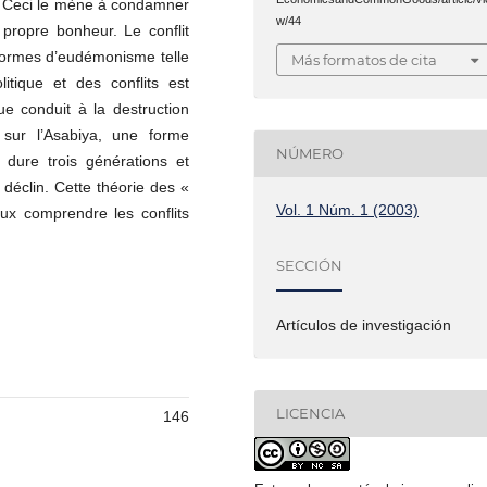
on. Ceci le mène à condamner
w/44
 propre bonheur. Le conflit
 formes d’eudémonisme telle
Más formatos de cita
itique et des conflits est
ue conduit à la destruction
 sur l’Asabiya, une forme
NÚMERO
e dure trois générations et
 déclin. Cette théorie des «
Vol. 1 Núm. 1 (2003)
x comprendre les conflits
SECCIÓN
Artículos de investigación
LICENCIA
146