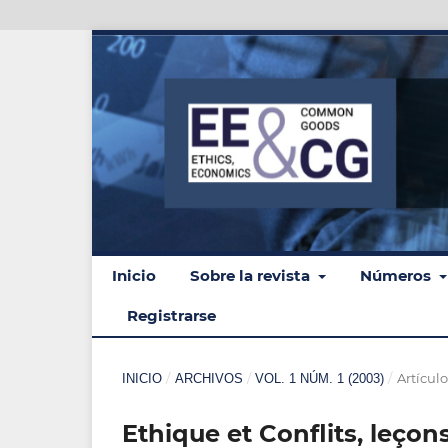
Inicio
Sobre la revista
Números
Registrarse
/
/
/
Artícul
INICIO
ARCHIVOS
VOL. 1 NÚM. 1 (2003)
Ethique et Conflits, leço