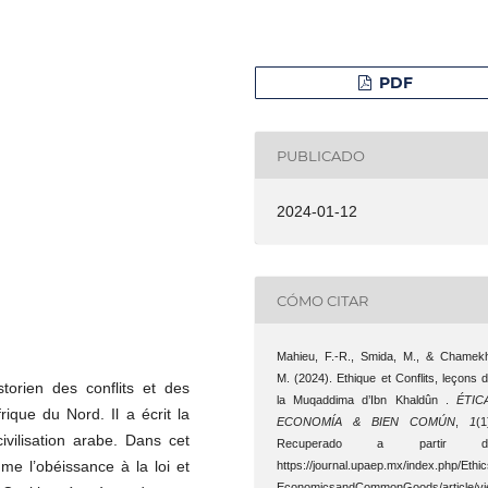
PDF
PUBLICADO
2024-01-12
CÓMO CITAR
Mahieu, F.-R., Smida, M., & Chamek
M. (2024). Ethique et Conflits, leçons 
torien des conflits et des
la Muqaddima d’Ibn Khaldûn .
ÉTIC
ique du Nord. Il a écrit la
ECONOMÍA & BIEN COMÚN
,
1
(1
vilisation arabe. Dans cet
Recuperado a partir d
me l’obéissance à la loi et
https://journal.upaep.mx/index.php/Ethi
EconomicsandCommonGoods/article/vi