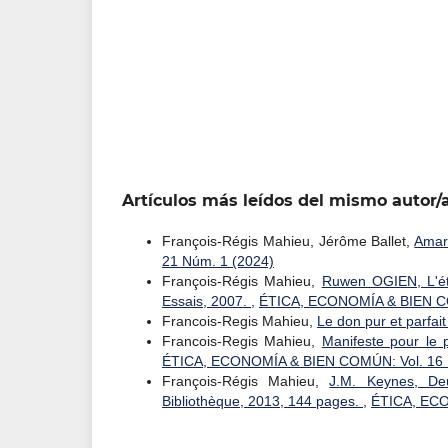
Artículos más leídos del mismo autor/
François-Régis Mahieu, Jérôme Ballet,
Amart
21 Núm. 1 (2024)
François-Régis Mahieu,
Ruwen OGIEN, L'éthi
Essais, 2007.
,
ÉTICA, ECONOMÍA & BIEN CO
Francois-Regis Mahieu,
Le don pur et parfai
Francois-Regis Mahieu,
Manifeste pour le 
ÉTICA, ECONOMÍA & BIEN COMÚN: Vol. 16 
François-Régis Mahieu,
J.M. Keynes, Deu
Bibliothèque, 2013, 144 pages.
,
ÉTICA, ECO