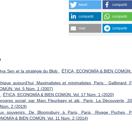
tweet
compartir
compartir
compartir
mail
compartir
a
ya Sen et la stratégie du Blob
,
ÉTICA, ECONOMÍA & BIEN COMÚN: 
que aujourd'hui, Maximalistes et minimalistes, Paris : Gallimard, Fo
MÚN: Vol. 5 Núm. 1 (2007)
t
,
ÉTICA, ECONOMÍA & BIEN COMÚN: Vol. 17 Núm. 1 (2020)
progres social, par Marc Fleurbaey et alii., Paris, La Découverte, 
Núm. 2 (2019)
x souvenirs. De Bloomsbury à Paris, Paris, Rivage Poches, Pe
NOMÍA & BIEN COMÚN: Vol. 11 Núm. 2 (2014)