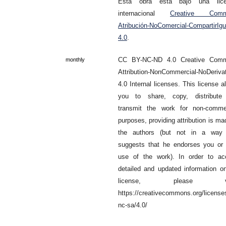
Esta obra está bajo una lice
internacional
Creative Com
Atribución-NoComercial-CompartirIgu
4.0
.
CC BY-NC-ND 4.0 Creative Com
monthly
Attribution-NonCommercial-NoDeriva
4.0 Internal licenses. This license a
you to share, copy, distribute
transmit the work for non-commer
purposes, providing attribution is ma
the authors (but not in a way 
suggests that he endorses you or
use of the work). In order to ac
detailed and updated information o
license, please vis
https://creativecommons.org/license
nc-sa/4.0/