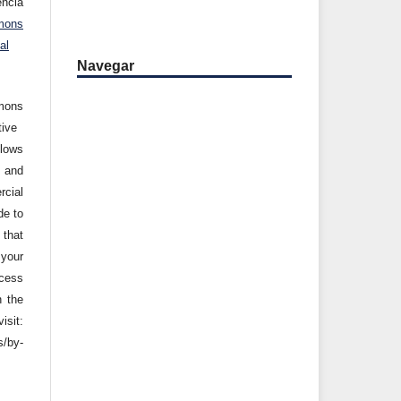
ncia
mons
al
Navegar
mons
tive
llows
 and
cial
de to
that
 your
cess
n the
it:
s/by-