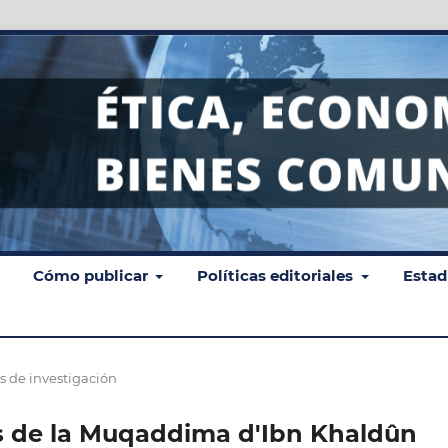
Cómo publicar
Políticas editoriales
Estad
os de investigación
ns de la Muqaddima d'Ibn Khaldûn