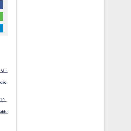
Vol.
lio,
2019
,
tite