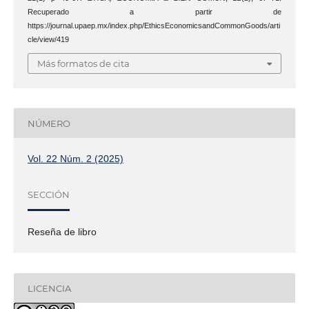
Recuperado a partir de
https://journal.upaep.mx/index.php/EthicsEconomicsandCommonGoods/arti
cle/view/419
Más formatos de cita
NÚMERO
Vol. 22 Núm. 2 (2025)
SECCIÓN
Reseña de libro
LICENCIA