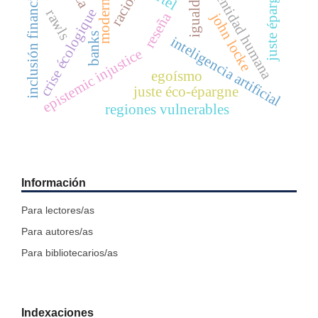
inclusión financiera
identidad humana
juste épargne
igualdad
crise écologique
rawls
reseña
john locke
banks
inteligencia artificial
epistemic injustice
egoísmo
juste éco-épargne
regiones vulnerables
Información
Para lectores/as
Para autores/as
Para bibliotecarios/as
Indexaciones