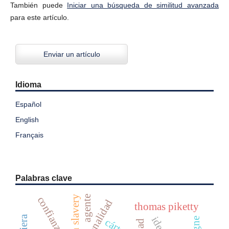
También puede
Iniciar una búsqueda de similitud avanzada
para este artículo.
Enviar un artículo
Idioma
Español
English
Français
Palabras clave
modern slavery
agente
confianza
racionalidad
thomas piketty
cártel