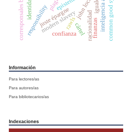
corresponsales bancarios
inteligencia artificial
common good systems
igualdad
john locke
plagio
responsibility
juste épargne
modern slavery
racionalidad
rawls
finanzas
cártel
confianza
Información
Para lectores/as
Para autores/as
Para bibliotecarios/as
Indexaciones