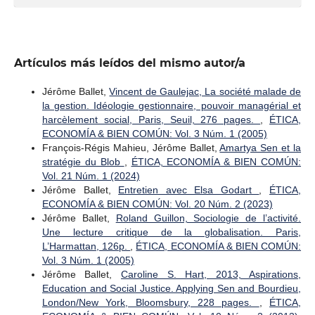
Artículos más leídos del mismo autor/a
Jérôme Ballet,
Vincent de Gaulejac, La société malade de
la gestion. Idéologie gestionnaire, pouvoir managérial et
harcèlement social, Paris, Seuil, 276 pages.
,
ÉTICA,
ECONOMÍA & BIEN COMÚN: Vol. 3 Núm. 1 (2005)
François-Régis Mahieu, Jérôme Ballet,
Amartya Sen et la
stratégie du Blob
,
ÉTICA, ECONOMÍA & BIEN COMÚN:
Vol. 21 Núm. 1 (2024)
Jérôme Ballet,
Entretien avec Elsa Godart
,
ÉTICA,
ECONOMÍA & BIEN COMÚN: Vol. 20 Núm. 2 (2023)
Jérôme Ballet,
Roland Guillon, Sociologie de l’activité.
Une lecture critique de la globalisation. Paris,
L’Harmattan, 126p.
,
ÉTICA, ECONOMÍA & BIEN COMÚN:
Vol. 3 Núm. 1 (2005)
Jérôme Ballet,
Caroline S. Hart, 2013, Aspirations,
Education and Social Justice. Applying Sen and Bourdieu,
London/New York, Bloomsbury, 228 pages.
,
ÉTICA,