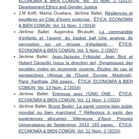
ECONOMÍA & BIEN COMÚN: Vol. 10 Núm. 2 (2013):
Development Ethics and Gender Justice
J.M Koffi, Mama Ouattara, Jérôme Ballet,
Résiliences et
équilibres en Côte d’Ivoire postcrise
,
ÉTICA, ECONOMÍA
& BIEN COMÚN: Vol. 11 Núm. 1 (2014)
Jérôme Ballet, Augendra Bhukuth,
La commandite
d’enfants et ‘l’avenir’ du basket ball Une analyse de
perception sur un groupe d’étudiants
,
ÉTICA,
ECONOMÍA & BIEN COMÚN: Vol. 5 Núm. 2 (2007)
Jérôme Ballet,
Jean-Jacques Friboulet, Jean Brot et
Hubert Gérardin (sous la direction de), Dynamiques des
sociétés civiles en économie ouverte. Études de cas et
perspectives (Afrique de l’Ouest, Europe, Maghreb),
Paris, Karthala, 266 pages.
,
ÉTICA, ECONOMÍA & BIEN
COMÚN: Vol. 13 Núm. 2 (2016)
Jérôme Ballet,
Entrevue avec l’ONG ONE
,
ÉTICA,
ECONOMÍA & BIEN COMÚN: Vol. 12 Núm. 1 (2015)
Jérôme Ballet,
Bruno Boidin, La santé comme bien public
mondial ou bien marchand ? Réflexions à partir des
expériences africaines, Villeneuve d’Ascq, Presses
Universitaires de Septentrion, 2014, 183 pages.
,
ÉTICA,
ECONOMÍA & BIEN COMÚN: Vol. 12 Núm. 2 (2015)