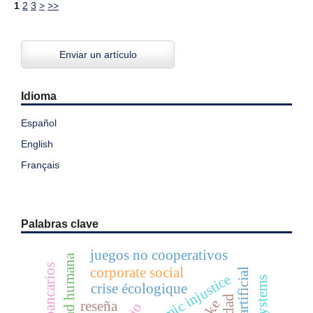
1
2
3
>
>>
Enviar un artículo
Idioma
Español
English
Français
Palabras clave
juegos no cooperativos
identidad humana
corporate social
epistemic injustice
crise écologique
reseña