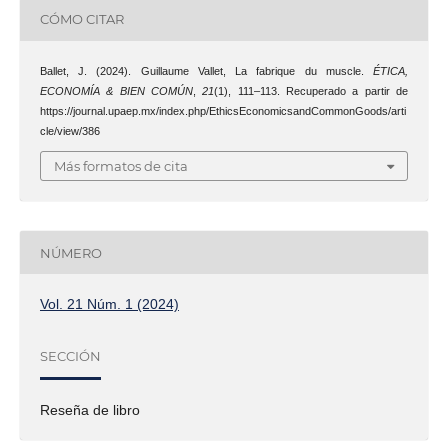
CÓMO CITAR
Ballet, J. (2024). Guillaume Vallet, La fabrique du muscle.
ÉTICA,
ECONOMÍA & BIEN COMÚN
,
21
(1), 111–113. Recuperado a partir de
https://journal.upaep.mx/index.php/EthicsEconomicsandCommonGoods/arti
cle/view/386
Más formatos de cita
NÚMERO
Vol. 21 Núm. 1 (2024)
SECCIÓN
Reseña de libro