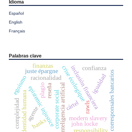
Idioma
Español
English
Français
Palabras clave
finanzas
inclusión financiera
crise écologique
confianza
juste épargne
corresponsales bancarios
igualdad
egoísmo
racionalidad
plagio
inteligencia artificial
reseña
epistemic injustice
corporate social
identidad humana
complejidad
cártel
rawls
agente
modern slavery
banks
john locke
responsibility