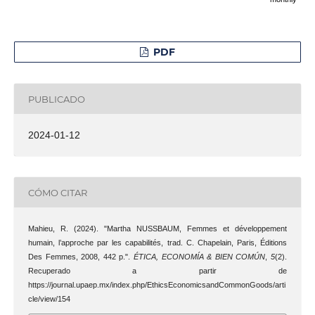
PDF
PUBLICADO
2024-01-12
CÓMO CITAR
Mahieu, R. (2024). "Martha NUSSBAUM, Femmes et développement
humain, l’approche par les capabilités, trad. C. Chapelain, Paris, Éditions
Des Femmes, 2008, 442 p.".
ÉTICA, ECONOMÍA & BIEN COMÚN
,
5
(2).
Recuperado a partir de
https://journal.upaep.mx/index.php/EthicsEconomicsandCommonGoods/arti
cle/view/154