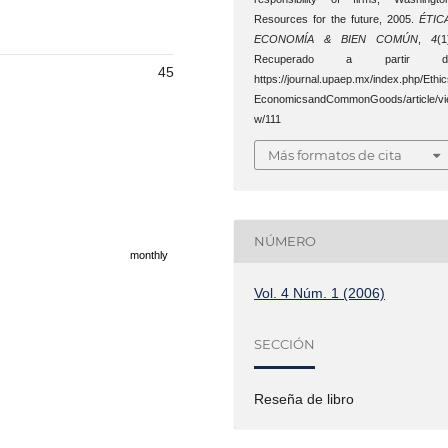
Resources for the future, 2005.
ÉTIC
ECONOMÍA & BIEN COMÚN
,
4
(1
Recuperado a partir d
45
https://journal.upaep.mx/index.php/Ethi
EconomicsandCommonGoods/article/vi
w/111
Más formatos de cita
NÚMERO
monthly
Vol. 4 Núm. 1 (2006)
SECCIÓN
Reseña de libro