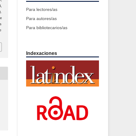
A,
Para lectores/as
).
Para autores/as
e
cs
Para bibliotecarios/as
e
Indexaciones