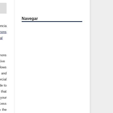
Navegar
ncia
mons
al
mons
tive
llows
 and
cial
de to
that
 your
cess
n the