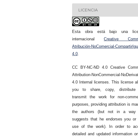
LICENCIA
Esta obra está bajo una lice
internacional
Creative Com
Atribución-NoComercial-CompartirIgu
4.0
.
CC BY-NC-ND 4.0 Creative Com
Attribution-NonCommercial-NoDeriva
4.0 Internal licenses. This license a
you to share, copy, distribute
transmit the work for non-commer
purposes, providing attribution is ma
the authors (but not in a way 
suggests that he endorses you or
use of the work). In order to ac
detailed and updated information o