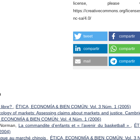
license, please vis
https://creativecommons.org/license
nc-sa/4.0/
tweet
compartir
compartir
compartir
mail
compartir
a
 libre?
,
ÉTICA, ECONOMÍA & BIEN COMÚN: Vol. 3 Núm. 1 (2005)
cology of markets: Assessing claims about markets and justice. Cambri
 ECONOMÍA & BIEN COMÚN: Vol. 4 Núm. 1 (2006)
e Norman,
La commandite d’enfants et « l’avenir du basketball »
,
ÉT
2004)
aque au marché chinois
,
ÉTICA, ECONOMÍA & BIEN COMÚN: Vol. 3 