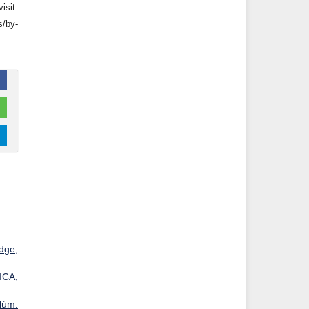
it:
s/by-
dge,
ICA,
Núm.