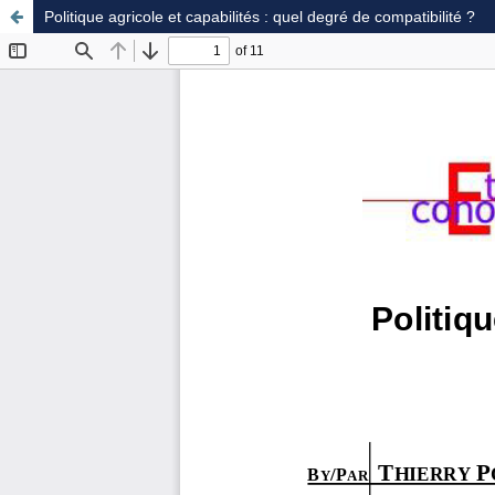
Politique agricole et capabilités : quel degré de compatibilité ?