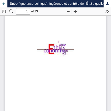
Entre “ignorance politique”, ingérence et contrôle de l’État : quelles politiques publiques pour la filière girofle à Madagascar, aux Comores et à Zanzibar