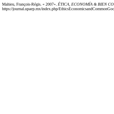
Mahieu, François-Régis. « 2007».
ÉTICA, ECONOMÍA & BIEN C
https://journal.upaep.mx/index.php/EthicsEconomicsandCommonGood