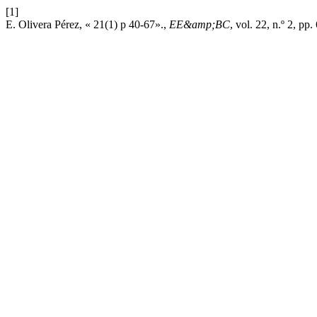
[1]
E. Olivera Pérez, « 21(1) p 40-67».,
EE&amp;BC
, vol. 22, n.º 2, pp