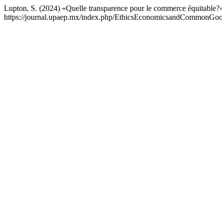
Lupton, S. (2024) «Quelle transparence pour le commerce équitable?
https://journal.upaep.mx/index.php/EthicsEconomicsandCommonGoods